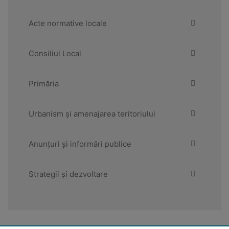
Acte normative locale
Consiliul Local
Primăria
Urbanism și amenajarea teritoriului
Anunțuri și informări publice
Strategii și dezvoltare