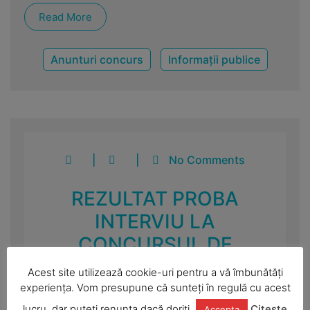
Read More
Anunturi concurs
Informații publice
|
|
No Comments
REZULTAT PROBA
INTERVIU LA
CONCURSUL DE
RECRUTARE CONSILIER,
Acest site utilizează cookie-uri pentru a vă îmbunătăți
CLASA I, GRAD
experiența. Vom presupune că sunteți în regulă cu acest
lucru, dar puteți renunța dacă doriți.
Citeste
Accepta