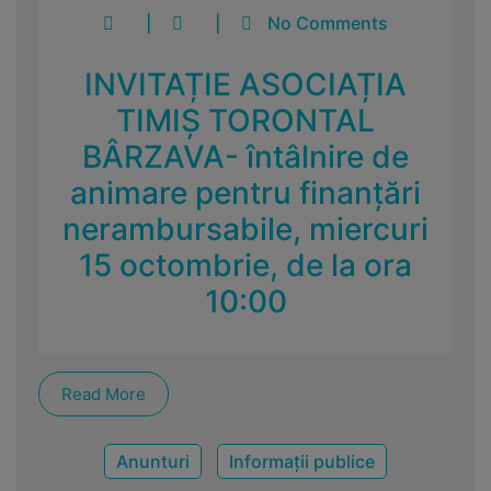
|
|
No Comments
INVITAȚIE ASOCIAȚIA
TIMIȘ TORONTAL
BÂRZAVA- întâlnire de
animare pentru finanțări
nerambursabile, miercuri
15 octombrie, de la ora
10:00
Read More
Anunturi
Informații publice