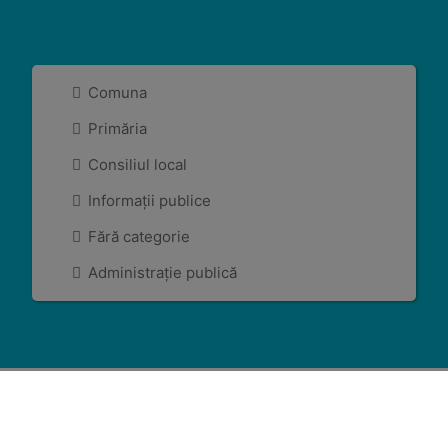
Comuna
Primăria
Consiliul local
Informații publice
Fără categorie
Administrație publică
2026 © Comuna Denta