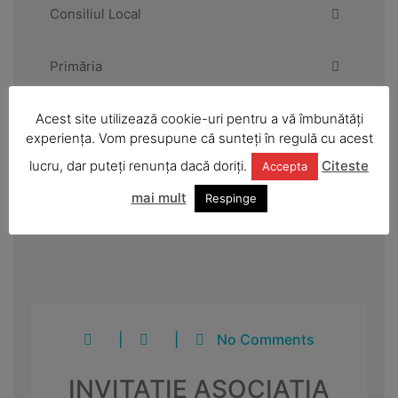
Consiliul Local
Primăria
Acest site utilizează cookie-uri pentru a vă îmbunătăți
Urbanism și amenajarea teritoriului
experiența. Vom presupune că sunteți în regulă cu acest
lucru, dar puteți renunța dacă doriți.
Citeste
Accepta
Anunțuri și informări publice
mai mult
Respinge
Strategii și dezvoltare
|
|
No Comments
INVITAȚIE ASOCIAȚIA