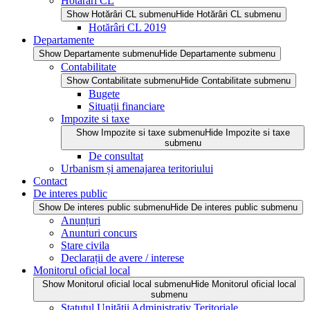
Hotărâri CL
Show Hotărâri CL submenu
Hide Hotărâri CL submenu
Hotărâri CL 2019
Departamente
Show Departamente submenu
Hide Departamente submenu
Contabilitate
Show Contabilitate submenu
Hide Contabilitate submenu
Bugete
Situații financiare
Impozite si taxe
Show Impozite si taxe submenu
Hide Impozite si taxe
submenu
De consultat
Urbanism și amenajarea teritoriului
Contact
De interes public
Show De interes public submenu
Hide De interes public submenu
Anunțuri
Anunturi concurs
Stare civila
Declarații de avere / interese
Monitorul oficial local
Show Monitorul oficial local submenu
Hide Monitorul oficial local
submenu
Statutul Unității Administrativ Teritoriale