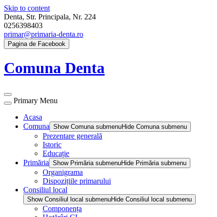
Skip to content
Denta, Str. Principala, Nr. 224
0256398403
primar@primaria-denta.ro
Pagina de Facebook
Comuna Denta
Primary Menu
Acasa
Comuna
Show Comuna submenu
Hide Comuna submenu
Prezentare generală
Istoric
Educație
Primăria
Show Primăria submenu
Hide Primăria submenu
Organigrama
Dispozițiile primarului
Consiliul local
Show Consiliul local submenu
Hide Consiliul local submenu
Componența