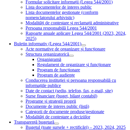
Formular solicitare informații (Legea 544/2001)
Lista documentelor de interes public
Lista documentelor gestionate (conform
nomenclatorului arhivistic)
Modalități de contestare și reclamații administrative
Persoana responsabilă Legea 544/2001
Rapoarte anuale aplicare Legea 544/2001 (2023, 2024,
2025)
Buletin informativ (Legea 544/2001)
Acte normative de organizare și funcționare
Structura organizatorică
Organigramă
Regulament de organizare și funcționare
Program de funcționare
Program de audiențe
Conducerea instituției și persoana responsabilă cu
informațiile publice
Date de contact (sediu, telefon, fax, e-mail, site)
Surse financiare (buget, bilanț contabil)
Programe și strategii proprii
Documente de interes public (listă)
Categorii de documente produse/gestionate
Modalități de contestare a deciziilor
Transparență bugetară
Bugetul (toate sursele + rectificări) – 2023, 2024, 2025