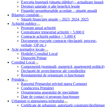
Execuția bugetară (situația plăților) – actualizare lunară
Drepturi salariale și alte beneficii legale
Finanțări nerambursabile acordate – situație anuală
Bilanțuri contabile
Situații financiare anuale – 2023, 2024, 2025
Achiziții publice
Program anual achiziții
Centralizator trimestrial achiziții > 5.000 €
Contracte achiziții publice > 5.000 €
Documente execuție contracte (declarații, procese-
verbale, OP etc.)
Acte normative locale
Hotărâri Consiliul Local
Dispoziții Primar
Consiliul Local
Componență (nominală, numerică, apartenență politică)
Declarații de avere/interese ale consilierilor
Regulamentul de organizare și funcționare
Primăria
Raportul Primarului privind starea Comunei
Conducerea Primăriei
Organigrama aparatului de specialitate
Date de contact și program funcționare
Urbanism și amenajarea teritoriului
Certificate de urbanism, autorizații construire/desființare