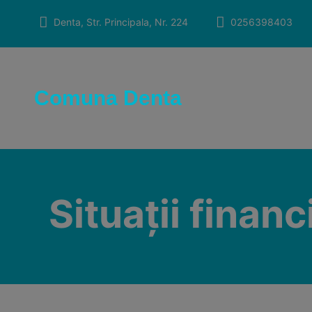
Skip
to
Denta, Str. Principala, Nr. 224
0256398403
content
Comuna Denta
Situații finan