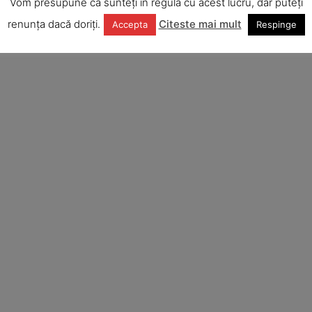
Vom presupune că sunteți în regulă cu acest lucru, dar puteți
renunța dacă doriți.
Citeste mai mult
Accepta
Respinge