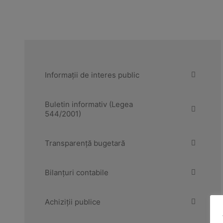
Informații de interes public
Buletin informativ (Legea
544/2001)
Transparență bugetară
Bilanțuri contabile
Achiziții publice