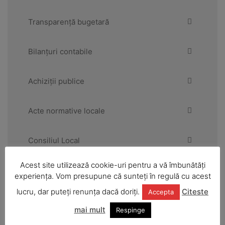
Transparență bugetară
Bilanțuri contabile
Achiziții publice
Acte normative locale
Consiliul Local
Acest site utilizează cookie-uri pentru a vă îmbunătăți
Primăria
experiența. Vom presupune că sunteți în regulă cu acest
lucru, dar puteți renunța dacă doriți.
Citeste
Accepta
Urbanism și amenajarea teritoriului
mai mult
Respinge