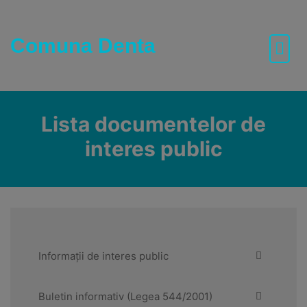
Skip
to
content
Comuna Denta
Lista documentelor de
interes public
Informații de interes public
Buletin informativ (Legea 544/2001)