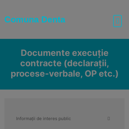
Skip
to
content
Comuna Denta
Documente execuție
contracte (declarații,
procese-verbale, OP etc.)
Informații de interes public