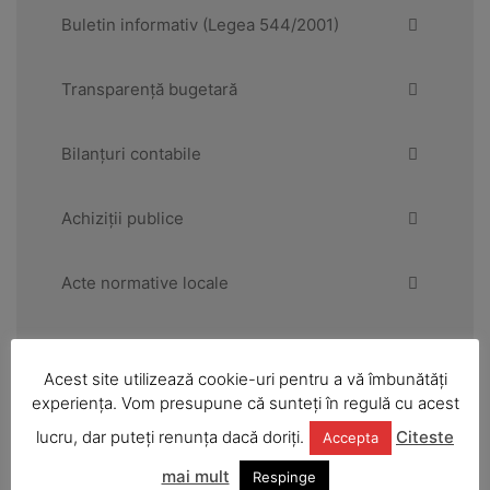
Buletin informativ (Legea 544/2001)
Transparență bugetară
Bilanțuri contabile
Achiziții publice
Acte normative locale
Consiliul Local
Acest site utilizează cookie-uri pentru a vă îmbunătăți
experiența. Vom presupune că sunteți în regulă cu acest
Primăria
lucru, dar puteți renunța dacă doriți.
Citeste
Accepta
mai mult
Urbanism și amenajarea teritoriului
Respinge