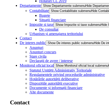
Hotărâri CL 2019
Departamente
Show Departamente submenu
Hide Departame
Contabilitate
Show Contabilitate submenu
Hide Contabi
Bugete
Situații financiare
Impozite si taxe
Show Impozite si taxe submenu
Hide 
De consultat
Urbanism și amenajarea teritoriului
Contact
De interes public
Show De interes public submenu
Hide De in
Anunțuri
Anunturi concurs
Stare civila
Declarații de avere / interese
Monitorul oficial local
Show Monitorul oficial local submenu
Statutul Unității Administrativ Teritoriale
Regulamentele privind procedurile administrative
Hotărârile autorității deliberative
Dispozițiile autorității executive
Documente și informații financiare
Alte documente
Contact