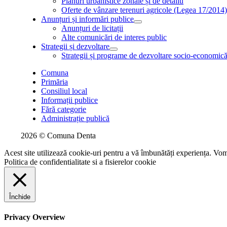
Planuri urbanistice zonale și de detaliu
Oferte de vânzare terenuri agricole (Legea 17/2014
Anunțuri și informări publice
Anunțuri de licitații
Alte comunicări de interes public
Strategii și dezvoltare
Strategii și programe de dezvoltare socio-economic
Comuna
Primăria
Consiliul local
Informații publice
Fără categorie
Administrație publică
2026 © Comuna Denta
Acest site utilizează cookie-uri pentru a vă îmbunătăți experiența. Vom 
Politica de confidentialitate si a fisierelor cookie
Închide
Privacy Overview