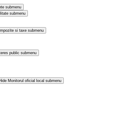
nte submenu
litate submenu
Impozite si taxe submenu
teres public submenu
Hide Monitorul oficial local submenu