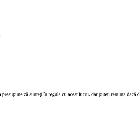
)
ă
presupune că sunteți în regulă cu acest lucru, dar puteți renunța dacă do