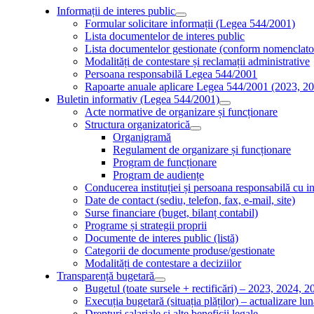
Informații de interes public
Formular solicitare informații (Legea 544/2001)
Lista documentelor de interes public
Lista documentelor gestionate (conform nomenclatoru
Modalități de contestare și reclamații administrative
Persoana responsabilă Legea 544/2001
Rapoarte anuale aplicare Legea 544/2001 (2023, 2
Buletin informativ (Legea 544/2001)
Acte normative de organizare și funcționare
Structura organizatorică
Organigramă
Regulament de organizare și funcționare
Program de funcționare
Program de audiențe
Conducerea instituției și persoana responsabilă cu i
Date de contact (sediu, telefon, fax, e-mail, site)
Surse financiare (buget, bilanț contabil)
Programe și strategii proprii
Documente de interes public (listă)
Categorii de documente produse/gestionate
Modalități de contestare a deciziilor
Transparență bugetară
Bugetul (toate sursele + rectificări) – 2023, 2024, 2
Execuția bugetară (situația plăților) – actualizare lu
Drepturi salariale și alte beneficii legale