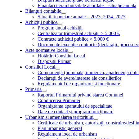
Finanțări nerambursabile acordate – situație anuală
Bilanțuri contabile
Situații financiare anuale – 2023, 2024, 2025
Achiziții publice
Program anual achiziții
Centralizator trimestrial achiziții > 5.000 €
Contracte achiziții publice > 5.000 €
Documente execuție contracte (declarații, procese-v
Acte normative locale
Hotărâri Consiliul Local
Dispoziții Primar
Consiliul Local
Componență (nominală, numerică, apartenență polit
Declarații de avere/interese ale consilierilor
Regulamentul de organizare și funcționare
Primăria
Raportul Primarului privind starea Comunei
Conducerea Primăriei
Organigrama aparatului de specialitate
Date de contact și program funcționare
Urbanism și amenajarea teritoriului
Certificate de urbanism, autorizații construire/desfii
Plan urbanistic general
Regulament local de urbanism