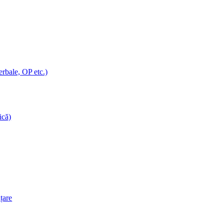
erbale, OP etc.)
ică)
nțare