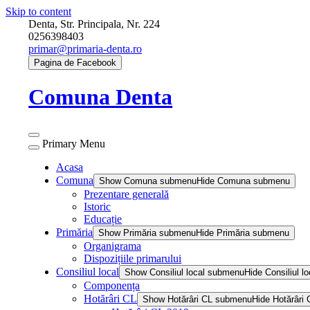
Skip to content
Denta, Str. Principala, Nr. 224
0256398403
primar@primaria-denta.ro
Pagina de Facebook
Comuna Denta
Primary Menu
Acasa
Comuna
Show Comuna submenu
Hide Comuna submenu
Prezentare generală
Istoric
Educație
Primăria
Show Primăria submenu
Hide Primăria submenu
Organigrama
Dispozițiile primarului
Consiliul local
Show Consiliul local submenu
Hide Consiliul 
Componența
Hotărâri CL
Show Hotărâri CL submenu
Hide Hotărâri