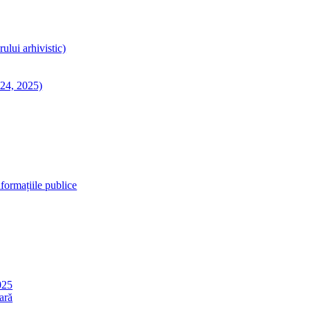
lui arhivistic)
024, 2025)
nformațiile publice
025
nară