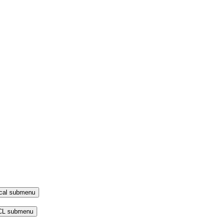
local submenu
 CL submenu