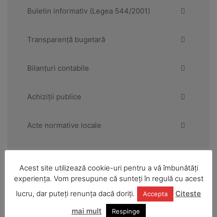
Buletin informativ (Legea 544/2001)
Transparență bugetară
Bilanțuri contabile
Achiziții publice
Acte normative locale
Consiliul Local
Acest site utilizează cookie-uri pentru a vă îmbunătăți
experiența. Vom presupune că sunteți în regulă cu acest
Primăria
lucru, dar puteți renunța dacă doriți.
Citeste
Accepta
mai mult
Urbanism și amenajarea teritoriului
Respinge