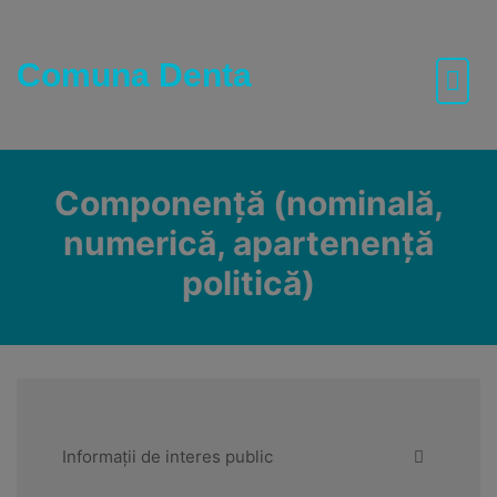
Skip
to
content
Comuna Denta
Componență (nominală,
numerică, apartenență
politică)
Informații de interes public