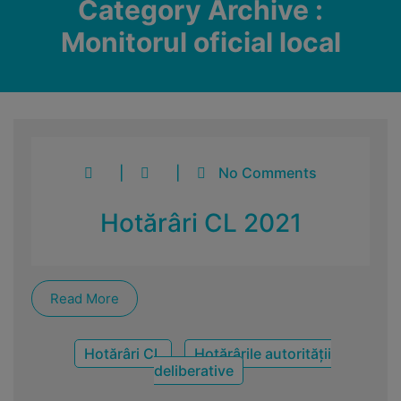
Category Archive :
Monitorul oficial local
|
|
No Comments
Hotărâri CL 2021
Read More
Hotărâri CL
Hotărârile autorității
deliberative