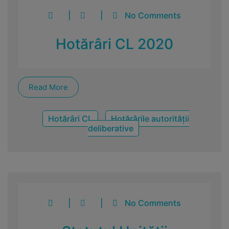
|
|
No Comments
Hotărâri CL 2020
Read More
Hotărâri CL
Hotărârile autorității
deliberative
|
|
No Comments