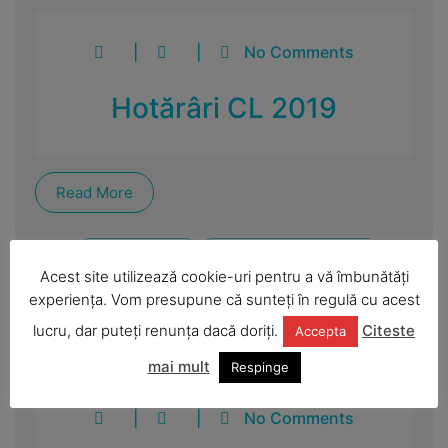
|
|
No Comments
Hotărâri CL 2019
Read More
Hotărâri CL
Hotărârile autorității
deliberative
Acest site utilizează cookie-uri pentru a vă îmbunătăți
experiența. Vom presupune că sunteți în regulă cu acest
lucru, dar puteți renunța dacă doriți.
Citeste
Accepta
mai mult
Respinge
|
|
No Comments