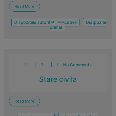
Read More
Dispozițiile autorității executive
Distpozitii
primar
|
|
No Comments
Stare civila
Read More