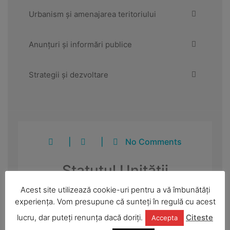
Urbanism și amenajarea teritoriului
Anunțuri și informări publice
Strategii și dezvoltare
|
|
No Comments
Statutul Unității
Administrativ Teritoriale
Acest site utilizează cookie-uri pentru a vă îmbunătăți
experiența. Vom presupune că sunteți în regulă cu acest
lucru, dar puteți renunța dacă doriți.
Citeste
Accepta
șezare