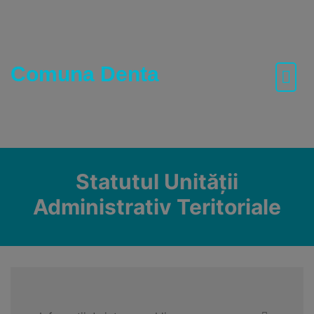
Skip
to
content
Comuna Denta
Statutul Unității
Administrativ Teritoriale