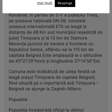
A
mai mult
Respinge
Comuna Denta este situată în vestul
României, în partea de S-V a judeţului Timiş,
pe şoseaua naţională DN 59, totodată
şoseaua internaţională E70 ce leagă la
distanţa de 48 Km sud municipiul reşedinţă de
judeţ Timişoara şi la 13 km de Stamora
Moraviţa punctul de trecere a frontierei cu
Republica Serbia, aflându-se la 115 km de
capitala Belgrad.Este amplasată la o latitudine
de 45°21′29″Nord şi longitudine 21°14′56″Est.
Comuna este străbătută de calea ferată ce
leagă oraşul Timişoara de capitala Belgrad,
fiind situată pe o importantă axă Timişoara –
Belgrad ce ajunge la Zagreb-Milano.
Populatie
Populaţia înregistrată oficial la ultimul