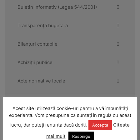
Buletin informativ (Legea 544/2001)
Transparență bugetară
Bilanțuri contabile
Achiziții publice
Acte normative locale
Consiliul Local
Acest site utilizează cookie-uri pentru a vă îmbunătăți
experiența. Vom presupune că sunteți în regulă cu acest
Primăria
lucru, dar puteți renunța dacă doriți.
Citeste
Accepta
mai mult
Urbanism și amenajarea teritoriului
Respinge