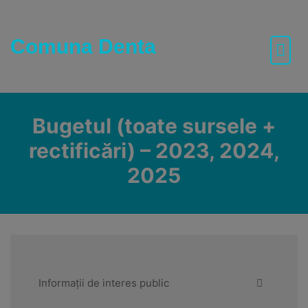
Skip
to
content
Comuna Denta
Bugetul (toate sursele +
rectificări) – 2023, 2024,
2025
Informații de interes public