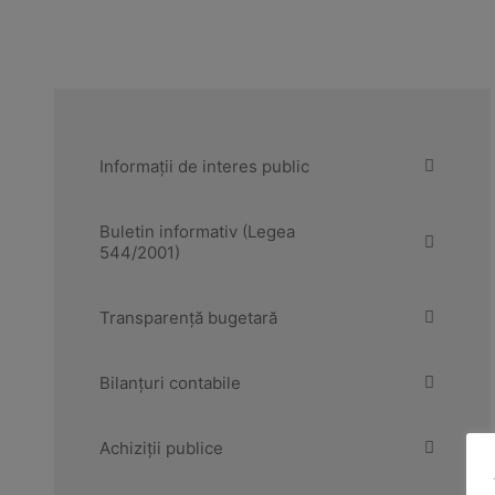
Informații de interes public
Buletin informativ (Legea
544/2001)
Transparență bugetară
Bilanțuri contabile
Achiziții publice