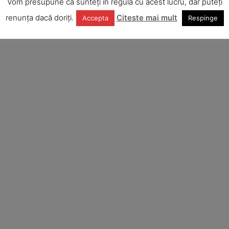
Vom presupune că sunteți în regulă cu acest lucru, dar puteți
renunța dacă doriți.
Citeste mai mult
Accepta
Respinge