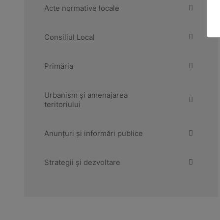
Acte normative locale
Consiliul Local
Primăria
Urbanism și amenajarea
teritoriului
Anunțuri și informări publice
Strategii și dezvoltare