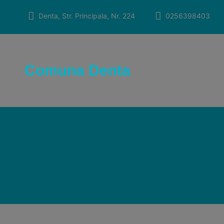
Skip
to
Denta, Str. Principala, Nr. 224
0256398403
content
Comuna Denta