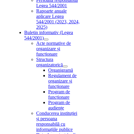
Persoana responsabilă
Legea 544/2001
Rapoarte anuale
aplicare Legea
544/2001 (2023, 2024,
2025)
Buletin informativ (Legea
544/2001)
Acte normative de
organizare și
funcționare
Structura
organizatorică
Organigramă
Regulament de
organizare și
funcționare
Program de
funcționare
Program de
audiențe
Conducerea instituției
și persoana
responsabilă cu
informațiile publice