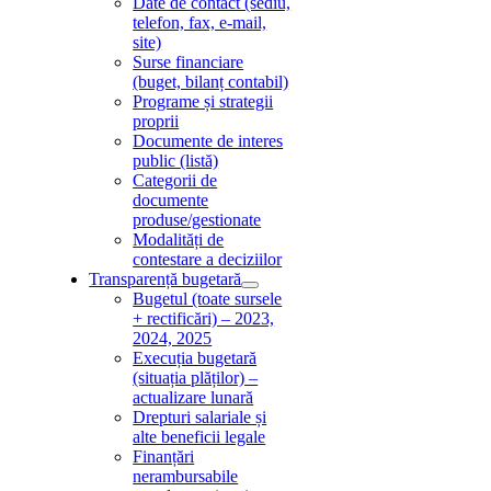
Date de contact (sediu,
telefon, fax, e-mail,
site)
Surse financiare
(buget, bilanț contabil)
Programe și strategii
proprii
Documente de interes
public (listă)
Categorii de
documente
produse/gestionate
Modalități de
contestare a deciziilor
Transparență bugetară
Bugetul (toate sursele
+ rectificări) – 2023,
2024, 2025
Execuția bugetară
(situația plăților) –
actualizare lunară
Drepturi salariale și
alte beneficii legale
Finanțări
nerambursabile