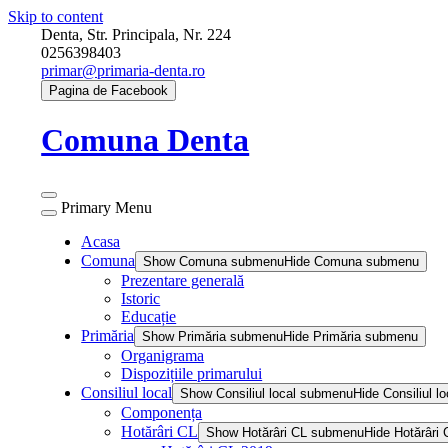
Skip to content
Denta, Str. Principala, Nr. 224
0256398403
primar@primaria-denta.ro
Pagina de Facebook
Comuna Denta
Primary Menu
Acasa
Comuna
Show Comuna submenu
Hide Comuna submenu
Prezentare generală
Istoric
Educație
Primăria
Show Primăria submenu
Hide Primăria submenu
Organigrama
Dispozițiile primarului
Consiliul local
Show Consiliul local submenu
Hide Consiliul 
Componența
Hotărâri CL
Show Hotărâri CL submenu
Hide Hotărâri