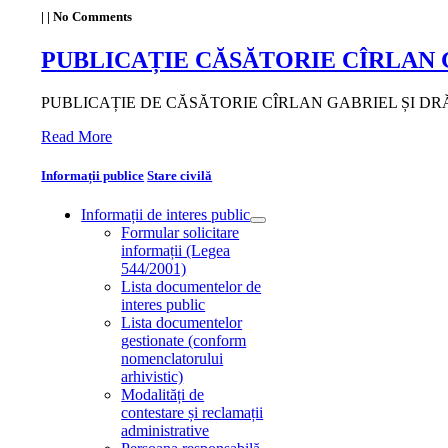
|
|
No Comments
PUBLICAȚIE CĂSĂTORIE CÎRLAN
PUBLICAȚIE DE CĂSĂTORIE CÎRLAN GABRIEL ȘI 
Read More
Informații publice
Stare civilă
Informații de interes public
Formular solicitare
informații (Legea
544/2001)
Lista documentelor de
interes public
Lista documentelor
gestionate (conform
nomenclatorului
arhivistic)
Modalități de
contestare și reclamații
administrative