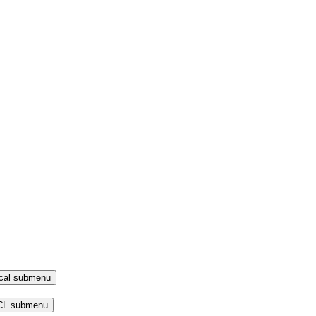
local submenu
 CL submenu