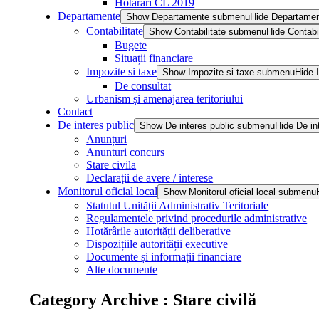
Hotărâri CL 2019
Departamente
Show Departamente submenu
Hide Departame
Contabilitate
Show Contabilitate submenu
Hide Contabi
Bugete
Situații financiare
Impozite si taxe
Show Impozite si taxe submenu
Hide 
De consultat
Urbanism și amenajarea teritoriului
Contact
De interes public
Show De interes public submenu
Hide De in
Anunțuri
Anunturi concurs
Stare civila
Declarații de avere / interese
Monitorul oficial local
Show Monitorul oficial local submenu
Statutul Unității Administrativ Teritoriale
Regulamentele privind procedurile administrative
Hotărârile autorității deliberative
Dispozițiile autorității executive
Documente și informații financiare
Alte documente
Category Archive : Stare civilă