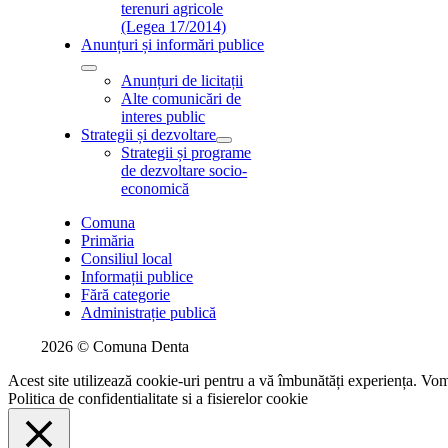
terenuri agricole
(Legea 17/2014)
Anunțuri și informări publice
Anunțuri de licitații
Alte comunicări de
interes public
Strategii și dezvoltare
Strategii și programe
de dezvoltare socio-
economică
Comuna
Primăria
Consiliul local
Informații publice
Fără categorie
Administrație publică
2026 © Comuna Denta
Acest site utilizează cookie-uri pentru a vă îmbunătăți experiența. Vom 
Politica de confidentialitate si a fisierelor cookie