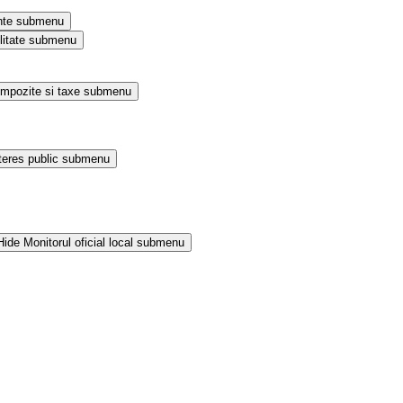
nte submenu
litate submenu
Impozite si taxe submenu
teres public submenu
Hide Monitorul oficial local submenu