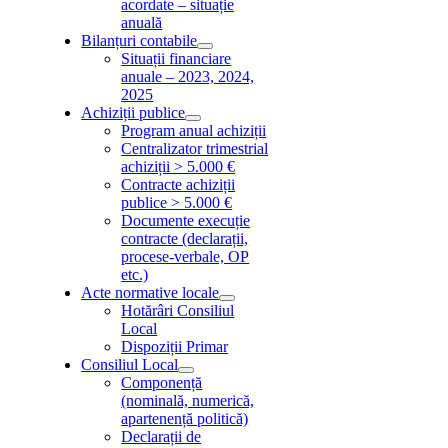
acordate – situație
anuală
Bilanțuri contabile
Situații financiare
anuale – 2023, 2024,
2025
Achiziții publice
Program anual achiziții
Centralizator trimestrial
achiziții > 5.000 €
Contracte achiziții
publice > 5.000 €
Documente execuție
contracte (declarații,
procese-verbale, OP
etc.)
Acte normative locale
Hotărâri Consiliul
Local
Dispoziții Primar
Consiliul Local
Componență
(nominală, numerică,
apartenență politică)
Declarații de