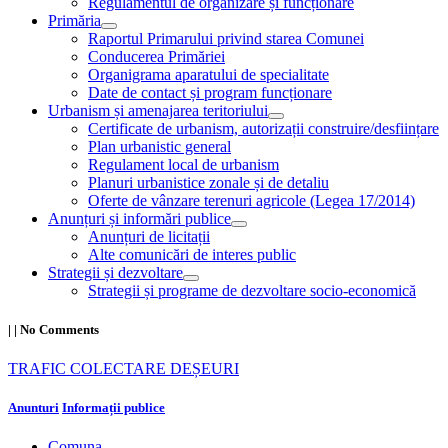
Regulamentul de organizare și funcționare
Primăria
Raportul Primarului privind starea Comunei
Conducerea Primăriei
Organigrama aparatului de specialitate
Date de contact și program funcționare
Urbanism și amenajarea teritoriului
Certificate de urbanism, autorizații construire/desființare
Plan urbanistic general
Regulament local de urbanism
Planuri urbanistice zonale și de detaliu
Oferte de vânzare terenuri agricole (Legea 17/2014)
Anunțuri și informări publice
Anunțuri de licitații
Alte comunicări de interes public
Strategii și dezvoltare
Strategii și programe de dezvoltare socio-economică
|
|
No Comments
TRAFIC COLECTARE DEȘEURI
Anunturi
Informații publice
Comuna