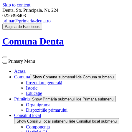
Skip to content
Denta, Str. Principala, Nr. 224
0256398403
primar@primaria-denta.ro
Pagina de Facebook
Comuna Denta
Primary Menu
Acasa
Comuna
Show Comuna submenu
Hide Comuna submenu
Prezentare generală
Istoric
Educație
Primăria
Show Primăria submenu
Hide Primăria submenu
Organigrama
Dispozițiile primarului
Consiliul local
Show Consiliul local submenu
Hide Consiliul local submenu
Componența