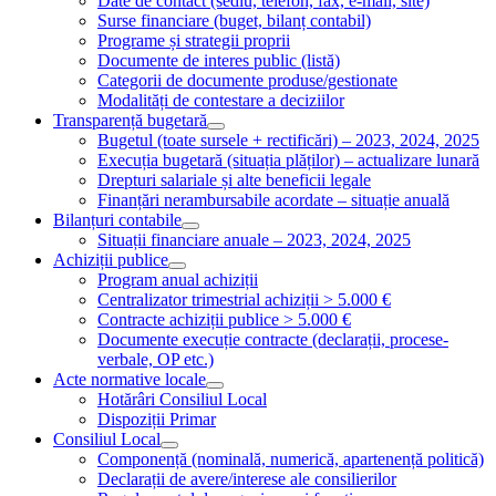
Date de contact (sediu, telefon, fax, e-mail, site)
Surse financiare (buget, bilanț contabil)
Programe și strategii proprii
Documente de interes public (listă)
Categorii de documente produse/gestionate
Modalități de contestare a deciziilor
Transparență bugetară
Bugetul (toate sursele + rectificări) – 2023, 2024, 2025
Execuția bugetară (situația plăților) – actualizare lunară
Drepturi salariale și alte beneficii legale
Finanțări nerambursabile acordate – situație anuală
Bilanțuri contabile
Situații financiare anuale – 2023, 2024, 2025
Achiziții publice
Program anual achiziții
Centralizator trimestrial achiziții > 5.000 €
Contracte achiziții publice > 5.000 €
Documente execuție contracte (declarații, procese-
verbale, OP etc.)
Acte normative locale
Hotărâri Consiliul Local
Dispoziții Primar
Consiliul Local
Componență (nominală, numerică, apartenență politică)
Declarații de avere/interese ale consilierilor