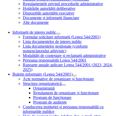
Regulamentele privind procedurile administrative
Hotărârile autorității deliberative
Dispozițiile autorității executive
Documente și informații financiare
Alte documente
Informații de interes public
Formular solicitare informații (Legea 544/2001)
Lista documentelor de interes public
Lista documentelor gestionate (conform
nomenclatorului arhivistic)
Modalități de contestare și reclamații administrative
Persoana responsabilă Legea 544/2001
Rapoarte anuale aplicare Legea 544/2001 (2023, 2024,
2025)
Buletin informativ (Legea 544/2001)
Acte normative de organizare și funcționare
Structura organizatorică
Organigramă
Regulament de organizare și funcționare
Program de funcționare
Program de audiențe
Conducerea instituției și persoana responsabilă cu
informațiile publice