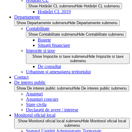
Hotărâri CL
Show Hotărâri CL submenu
Hide Hotărâri CL submenu
Hotărâri CL 2019
Departamente
Show Departamente submenu
Hide Departamente submenu
Contabilitate
Show Contabilitate submenu
Hide Contabilitate submenu
Bugete
Situații financiare
Impozite si taxe
Show Impozite si taxe submenu
Hide Impozite si taxe
submenu
De consultat
Urbanism și amenajarea teritoriului
Contact
De interes public
Show De interes public submenu
Hide De interes public submenu
Anunțuri
Anunturi concurs
Stare civila
Declarații de avere / interese
Monitorul oficial local
Show Monitorul oficial local submenu
Hide Monitorul oficial local
submenu
Statutul Unității Administrativ Teritoriale