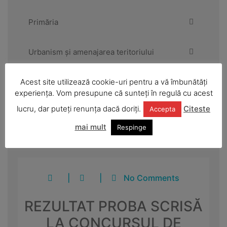
Primăria
Urbanism și amenajarea teritoriului
Acest site utilizează cookie-uri pentru a vă îmbunătăți
Anunțuri și informări publice
experiența. Vom presupune că sunteți în regulă cu acest
lucru, dar puteți renunța dacă doriți.
Citeste
Accepta
Strategii și dezvoltare
mai mult
Respinge
|
|
No Comments
REZULTAT PROBA SCRISĂ
LA CONCURSUL DE