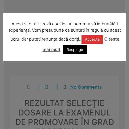
Urbanism și amenajarea teritoriului
Acest site utilizează cookie-uri pentru a vă îmbunătăți
experiența. Vom presupune că sunteți în regulă cu acest
Anunțuri și informări publice
lucru, dar puteți renunța dacă doriți.
Citeste
Accepta
Strategii și dezvoltare
mai mult
Respinge
|
|
No Comments
REZULTAT SELECȚIE
DOSARE LA EXAMENUL
DE PROMOVARE ÎN GRAD