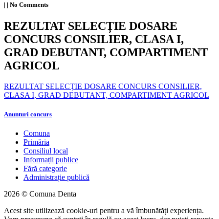
|
|
No Comments
REZULTAT SELECȚIE DOSARE
CONCURS CONSILIER, CLASA I,
GRAD DEBUTANT, COMPARTIMENT
AGRICOL
REZULTAT SELECȚIE DOSARE CONCURS CONSILIER,
CLASA I, GRAD DEBUTANT, COMPARTIMENT AGRICOL
Anunturi concurs
Comuna
Primăria
Consiliul local
Informații publice
Fără categorie
Administrație publică
2026 © Comuna Denta
Acest site utilizează cookie-uri pentru a vă îmbunătăți experiența.