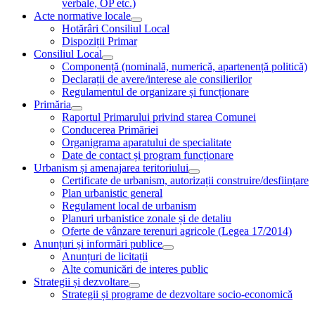
verbale, OP etc.)
Acte normative locale
Hotărâri Consiliul Local
Dispoziții Primar
Consiliul Local
Componență (nominală, numerică, apartenență politică)
Declarații de avere/interese ale consilierilor
Regulamentul de organizare și funcționare
Primăria
Raportul Primarului privind starea Comunei
Conducerea Primăriei
Organigrama aparatului de specialitate
Date de contact și program funcționare
Urbanism și amenajarea teritoriului
Certificate de urbanism, autorizații construire/desființare
Plan urbanistic general
Regulament local de urbanism
Planuri urbanistice zonale și de detaliu
Oferte de vânzare terenuri agricole (Legea 17/2014)
Anunțuri și informări publice
Anunțuri de licitații
Alte comunicări de interes public
Strategii și dezvoltare
Strategii și programe de dezvoltare socio-economică