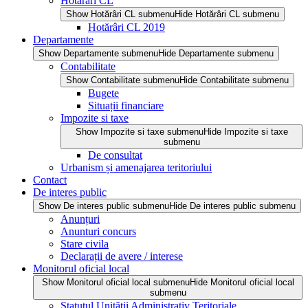
Hotărâri CL
Show Hotărâri CL submenu
Hide Hotărâri CL submenu
Hotărâri CL 2019
Departamente
Show Departamente submenu
Hide Departamente submenu
Contabilitate
Show Contabilitate submenu
Hide Contabilitate submenu
Bugete
Situații financiare
Impozite si taxe
Show Impozite si taxe submenu
Hide Impozite si taxe
submenu
De consultat
Urbanism și amenajarea teritoriului
Contact
De interes public
Show De interes public submenu
Hide De interes public submenu
Anunțuri
Anunturi concurs
Stare civila
Declarații de avere / interese
Monitorul oficial local
Show Monitorul oficial local submenu
Hide Monitorul oficial local
submenu
Statutul Unității Administrativ Teritoriale