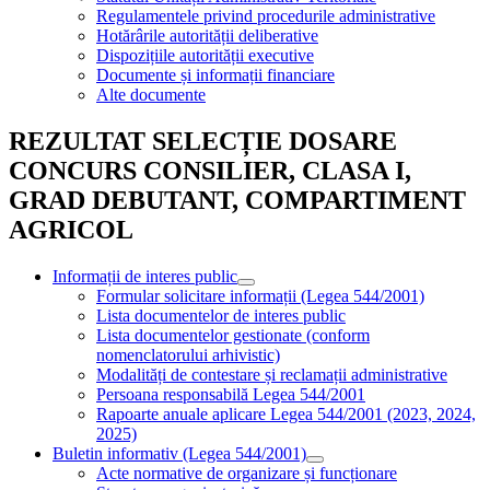
Regulamentele privind procedurile administrative
Hotărârile autorității deliberative
Dispozițiile autorității executive
Documente și informații financiare
Alte documente
REZULTAT SELECȚIE DOSARE
CONCURS CONSILIER, CLASA I,
GRAD DEBUTANT, COMPARTIMENT
AGRICOL
Informații de interes public
Formular solicitare informații (Legea 544/2001)
Lista documentelor de interes public
Lista documentelor gestionate (conform
nomenclatorului arhivistic)
Modalități de contestare și reclamații administrative
Persoana responsabilă Legea 544/2001
Rapoarte anuale aplicare Legea 544/2001 (2023, 2024,
2025)
Buletin informativ (Legea 544/2001)
Acte normative de organizare și funcționare