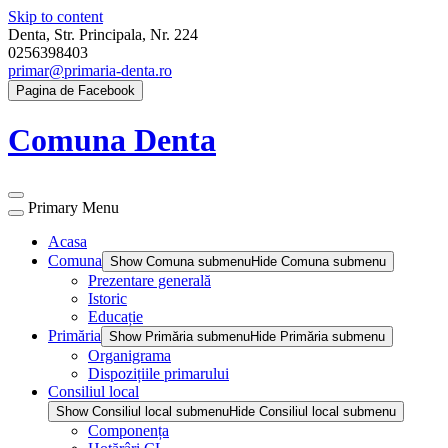
Skip to content
Denta, Str. Principala, Nr. 224
0256398403
primar@primaria-denta.ro
Pagina de Facebook
Comuna Denta
Primary Menu
Acasa
Comuna
Show Comuna submenu
Hide Comuna submenu
Prezentare generală
Istoric
Educație
Primăria
Show Primăria submenu
Hide Primăria submenu
Organigrama
Dispozițiile primarului
Consiliul local
Show Consiliul local submenu
Hide Consiliul local submenu
Componența