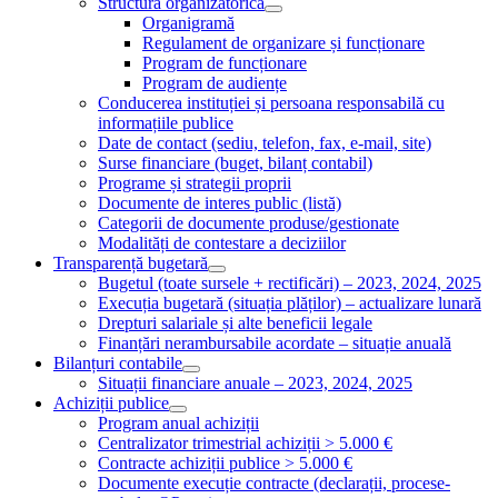
Structura organizatorică
Organigramă
Regulament de organizare și funcționare
Program de funcționare
Program de audiențe
Conducerea instituției și persoana responsabilă cu
informațiile publice
Date de contact (sediu, telefon, fax, e-mail, site)
Surse financiare (buget, bilanț contabil)
Programe și strategii proprii
Documente de interes public (listă)
Categorii de documente produse/gestionate
Modalități de contestare a deciziilor
Transparență bugetară
Bugetul (toate sursele + rectificări) – 2023, 2024, 2025
Execuția bugetară (situația plăților) – actualizare lunară
Drepturi salariale și alte beneficii legale
Finanțări nerambursabile acordate – situație anuală
Bilanțuri contabile
Situații financiare anuale – 2023, 2024, 2025
Achiziții publice
Program anual achiziții
Centralizator trimestrial achiziții > 5.000 €
Contracte achiziții publice > 5.000 €
Documente execuție contracte (declarații, procese-