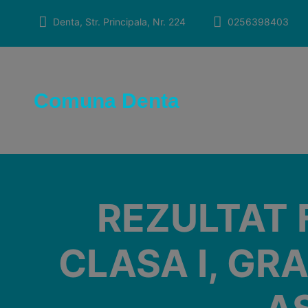
Skip
to
Denta, Str. Principala, Nr. 224
0256398403
content
Comuna Denta
REZULTAT 
CLASA I, GR