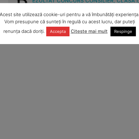
R
EZULTAT CONCURS CONSILIER, CLASA I
ASISTENȚĂ SOCIALĂ
Acest site utilizează cookie-uri pentru a vă îmbunătăți experiența
Vom presupune că sunteți în regulă cu acest lucru, dar puteți
Anunturi 
renunța dacă doriți.
Citeste mai mult
Accepta
Respinge