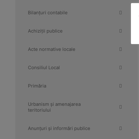
Bilanțuri contabile
Achiziții publice
Acte normative locale
Consiliul Local
Primăria
Urbanism și amenajarea
teritoriului
Anunțuri și informări publice