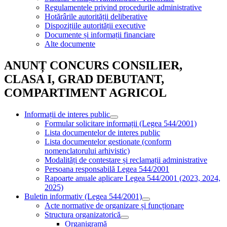
Regulamentele privind procedurile administrative
Hotărârile autorității deliberative
Dispozițiile autorității executive
Documente și informații financiare
Alte documente
ANUNȚ CONCURS CONSILIER,
CLASA I, GRAD DEBUTANT,
COMPARTIMENT AGRICOL
Informații de interes public
Formular solicitare informații (Legea 544/2001)
Lista documentelor de interes public
Lista documentelor gestionate (conform
nomenclatorului arhivistic)
Modalități de contestare și reclamații administrative
Persoana responsabilă Legea 544/2001
Rapoarte anuale aplicare Legea 544/2001 (2023, 2024,
2025)
Buletin informativ (Legea 544/2001)
Acte normative de organizare și funcționare
Structura organizatorică
Organigramă