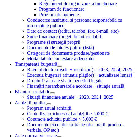
Regulament de organizare și funcționare
Program de funcționare
Program de audiențe
Conducerea instituției și persoana responsabilă cu
informațiile publice
Date de contact (sediu, telefon, fax, e-mail, site)
Surse financiare (buget, bilanț contabil)
Programe și strategii proprii
Documente de interes public (listă)
Categorii de documente produse/gestionate
Modalități de contestare a deciziilor
Transparență bugetară
Bugetul (toate sursele + rectificări) – 2023, 2024, 2025
Execuția bugetară (situația plăților) – actualizare lunară
Drepturi salariale și alte beneficii legale
Finanțări nerambursabile acordate – situație anuală
Bilanțuri contabile
Situații financiare anuale – 2023, 2024, 2025
Achiziții publice
Program anual achiziții
Centralizator trimestrial achiziții > 5.000 €
Contracte achiziții publice > 5.000 €
Documente execuție contracte (declarații, procese-
verbale, OP etc.)
Acte normative locale