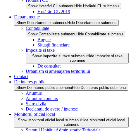
Hotărâri CL
Show Hotărâri CL submenu
Hide Hotărâri CL submenu
Hotărâri CL 2019
Departamente
Show Departamente submenu
Hide Departamente submenu
Contabilitate
Show Contabilitate submenu
Hide Contabilitate submenu
Bugete
Situații financiare
Impozite si taxe
Show Impozite si taxe submenu
Hide Impozite si taxe
submenu
De consultat
Urbanism și amenajarea teritoriului
Contact
De interes public
Show De interes public submenu
Hide De interes public submenu
Anunțuri
Anunturi concurs
Stare civila
Declarații de avere / interese
Monitorul oficial local
Show Monitorul oficial local submenu
Hide Monitorul oficial local
submenu
Statutul Unității Administrativ Teritoriale