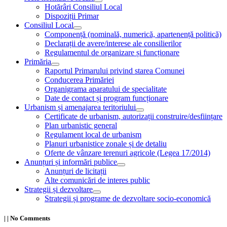
Hotărâri Consiliul Local
Dispoziții Primar
Consiliul Local
Componență (nominală, numerică, apartenență politică)
Declarații de avere/interese ale consilierilor
Regulamentul de organizare și funcționare
Primăria
Raportul Primarului privind starea Comunei
Conducerea Primăriei
Organigrama aparatului de specialitate
Date de contact și program funcționare
Urbanism și amenajarea teritoriului
Certificate de urbanism, autorizații construire/desființare
Plan urbanistic general
Regulament local de urbanism
Planuri urbanistice zonale și de detaliu
Oferte de vânzare terenuri agricole (Legea 17/2014)
Anunțuri și informări publice
Anunțuri de licitații
Alte comunicări de interes public
Strategii și dezvoltare
Strategii și programe de dezvoltare socio-economică
|
|
No Comments