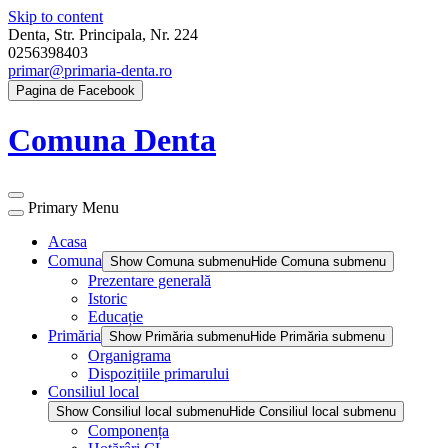
Skip to content
Denta, Str. Principala, Nr. 224
0256398403
primar@primaria-denta.ro
Pagina de Facebook
Comuna Denta
Primary Menu
Acasa
Comuna
Show Comuna submenu
Hide Comuna submenu
Prezentare generală
Istoric
Educație
Primăria
Show Primăria submenu
Hide Primăria submenu
Organigrama
Dispozițiile primarului
Consiliul local
Show Consiliul local submenu
Hide Consiliul local submenu
Componența