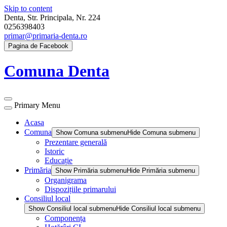
Skip to content
Denta, Str. Principala, Nr. 224
0256398403
primar@primaria-denta.ro
Pagina de Facebook
Comuna Denta
Primary Menu
Acasa
Comuna
Show Comuna submenu
Hide Comuna submenu
Prezentare generală
Istoric
Educație
Primăria
Show Primăria submenu
Hide Primăria submenu
Organigrama
Dispozițiile primarului
Consiliul local
Show Consiliul local submenu
Hide Consiliul local submenu
Componența