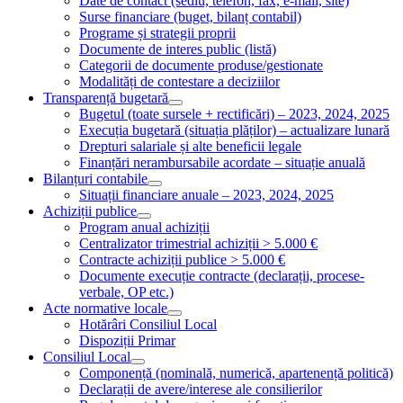
Date de contact (sediu, telefon, fax, e-mail, site)
Surse financiare (buget, bilanț contabil)
Programe și strategii proprii
Documente de interes public (listă)
Categorii de documente produse/gestionate
Modalități de contestare a deciziilor
Transparență bugetară
Bugetul (toate sursele + rectificări) – 2023, 2024, 2025
Execuția bugetară (situația plăților) – actualizare lunară
Drepturi salariale și alte beneficii legale
Finanțări nerambursabile acordate – situație anuală
Bilanțuri contabile
Situații financiare anuale – 2023, 2024, 2025
Achiziții publice
Program anual achiziții
Centralizator trimestrial achiziții > 5.000 €
Contracte achiziții publice > 5.000 €
Documente execuție contracte (declarații, procese-
verbale, OP etc.)
Acte normative locale
Hotărâri Consiliul Local
Dispoziții Primar
Consiliul Local
Componență (nominală, numerică, apartenență politică)
Declarații de avere/interese ale consilierilor