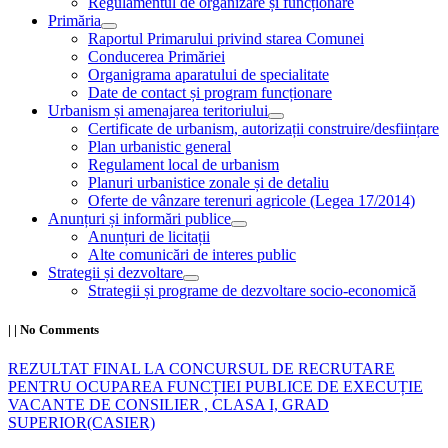
Regulamentul de organizare și funcționare
Primăria
Raportul Primarului privind starea Comunei
Conducerea Primăriei
Organigrama aparatului de specialitate
Date de contact și program funcționare
Urbanism și amenajarea teritoriului
Certificate de urbanism, autorizații construire/desființare
Plan urbanistic general
Regulament local de urbanism
Planuri urbanistice zonale și de detaliu
Oferte de vânzare terenuri agricole (Legea 17/2014)
Anunțuri și informări publice
Anunțuri de licitații
Alte comunicări de interes public
Strategii și dezvoltare
Strategii și programe de dezvoltare socio-economică
|
|
No Comments
REZULTAT FINAL LA CONCURSUL DE RECRUTARE
PENTRU OCUPAREA FUNCȚIEI PUBLICE DE EXECUȚIE
VACANTE DE CONSILIER , CLASA I, GRAD
SUPERIOR(CASIER)