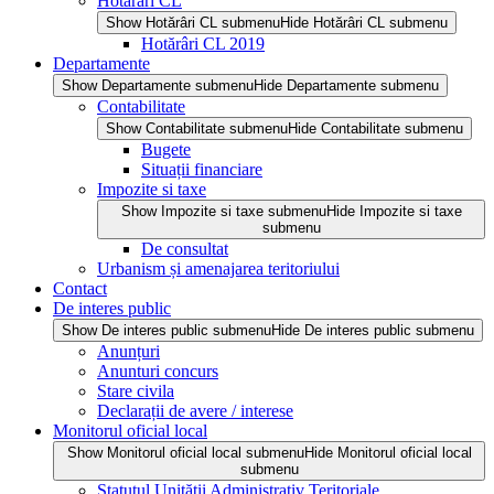
Hotărâri CL
Show Hotărâri CL submenu
Hide Hotărâri CL submenu
Hotărâri CL 2019
Departamente
Show Departamente submenu
Hide Departamente submenu
Contabilitate
Show Contabilitate submenu
Hide Contabilitate submenu
Bugete
Situații financiare
Impozite si taxe
Show Impozite si taxe submenu
Hide Impozite si taxe
submenu
De consultat
Urbanism și amenajarea teritoriului
Contact
De interes public
Show De interes public submenu
Hide De interes public submenu
Anunțuri
Anunturi concurs
Stare civila
Declarații de avere / interese
Monitorul oficial local
Show Monitorul oficial local submenu
Hide Monitorul oficial local
submenu
Statutul Unității Administrativ Teritoriale