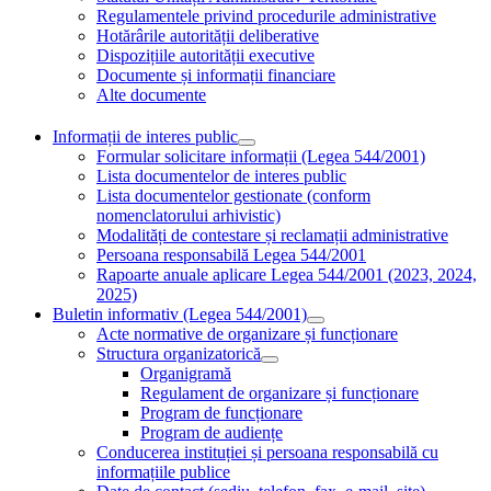
Regulamentele privind procedurile administrative
Hotărârile autorității deliberative
Dispozițiile autorității executive
Documente și informații financiare
Alte documente
Informații de interes public
Formular solicitare informații (Legea 544/2001)
Lista documentelor de interes public
Lista documentelor gestionate (conform
nomenclatorului arhivistic)
Modalități de contestare și reclamații administrative
Persoana responsabilă Legea 544/2001
Rapoarte anuale aplicare Legea 544/2001 (2023, 2024,
2025)
Buletin informativ (Legea 544/2001)
Acte normative de organizare și funcționare
Structura organizatorică
Organigramă
Regulament de organizare și funcționare
Program de funcționare
Program de audiențe
Conducerea instituției și persoana responsabilă cu
informațiile publice