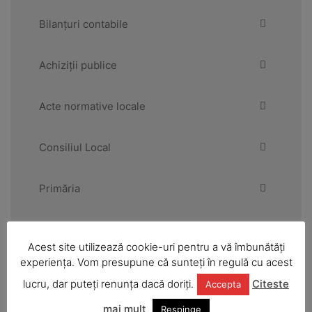
Bilanțuri contabile
Achiziții publice
Acte normative locale
Consiliul Local
Primăria
Urbanism și amenajarea teritoriului
Acest site utilizează cookie-uri pentru a vă îmbunătăți
experiența. Vom presupune că sunteți în regulă cu acest
Anunțuri și informări publice
lucru, dar puteți renunța dacă doriți.
Citeste
Accepta
mai mult
Respinge
Strategii și dezvoltare