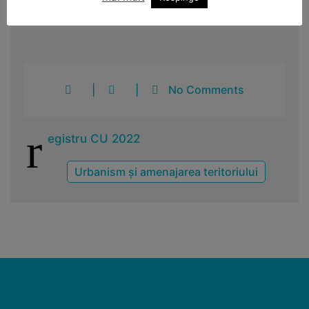
|
|
No Comments
r
egistru CU 2022
Urbanism și amenajarea teritoriului