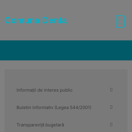
Skip
to
content
Comuna Denta
Informații de interes public
Buletin informativ (Legea 544/2001)
Transparență bugetară