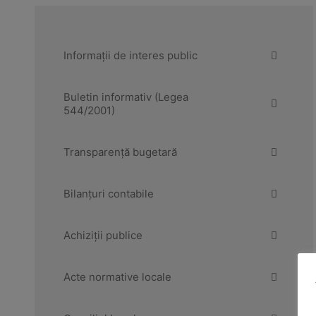
Informații de interes public
Buletin informativ (Legea
544/2001)
Transparență bugetară
Bilanțuri contabile
Achiziții publice
Acte normative locale