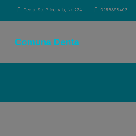
Skip
to
Denta, Str. Principala, Nr. 224
0256398403
content
Comuna Denta