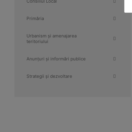
Consiliul Local
Primăria
Urbanism și amenajarea
teritoriului
Anunțuri și informări publice
Strategii și dezvoltare