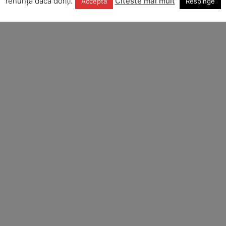
renunța dacă doriți.
Citeste mai mult
Accepta
Respinge