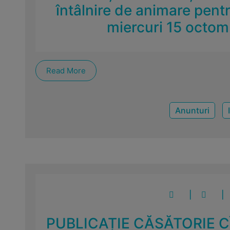
întâlnire de animare pent
miercuri 15 octomb
Read More
Anunturi
|
|
PUBLICAȚIE CĂSĂTORIE 