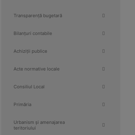
e
e
n
n
Transparență bugetară
u
u
Bilanțuri contabile
Achiziții publice
Acte normative locale
Consiliul Local
Primăria
Urbanism și amenajarea
teritoriului