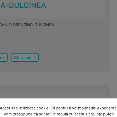
NA-DULCINEA
ĂGAN FLORENTINA-DULCINEA
ice
Stare civilă
No Comments
Acest site utilizează cookie-uri pentru a vă îmbunătăți experiența
Vom presupune că sunteți în regulă cu acest lucru, dar puteți