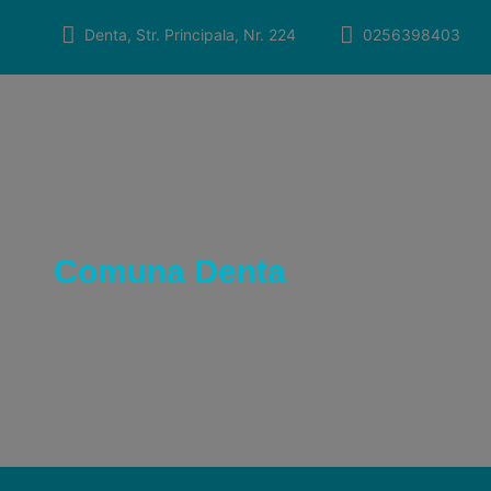
Skip
to
Denta, Str. Principala, Nr. 224
0256398403
content
Comuna Denta