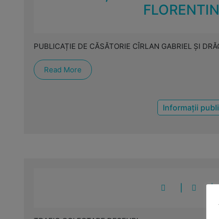
FLORENTI
PUBLICAȚIE DE CĂSĂTORIE CÎRLAN GABRIEL ȘI DR
Read More
Informații publ
|
|