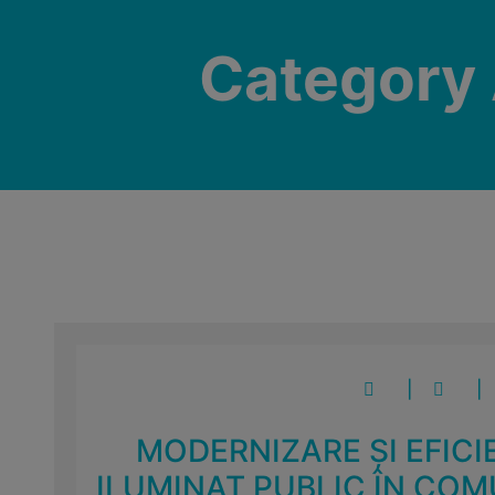
Category A
|
|
MODERNIZARE ȘI EFICI
ILUMINAT PUBLIC ÎN COM