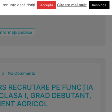
renunța dacă doriți.
Citeste mai mult
Accepta
Respinge
Informații publice
No Comments
RS RECRUTARE PE FUNCȚIA
 CLASA I, GRAD DEBUTANT,
ENT AGRICOL