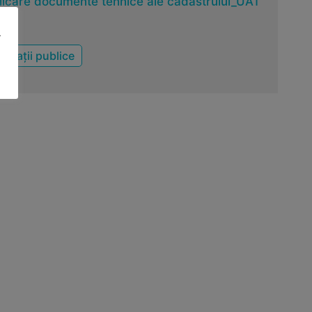
licare documente tehnice ale cadastrului_UAT
.
ormații publice