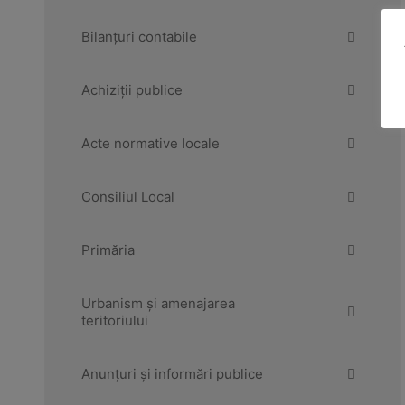
Bilanțuri contabile
Achiziții publice
Acte normative locale
Consiliul Local
Primăria
Urbanism și amenajarea
teritoriului
Anunțuri și informări publice