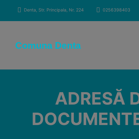
Skip
to
Denta, Str. Principala, Nr. 224
0256398403
content
Comuna Denta
ADRESĂ D
DOCUMENTE 