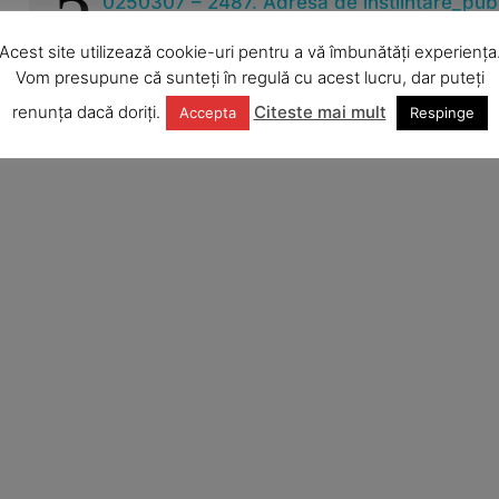
2
0250307 – 2487. Adresa de instiintare_pub
DENTA_TM
Acest site utilizează cookie-uri pentru a vă îmbunătăți experiența
Vom presupune că sunteți în regulă cu acest lucru, dar puteți
Anunturi
Inf
renunța dacă doriți.
Citeste mai mult
Accepta
Respinge