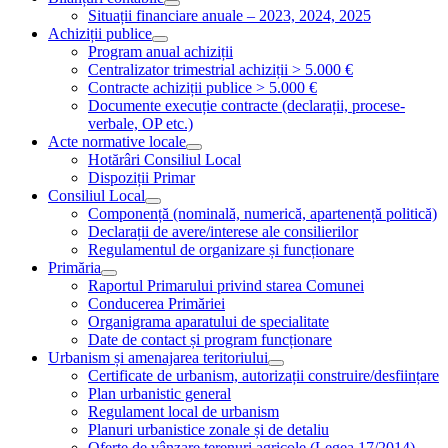
Situații financiare anuale – 2023, 2024, 2025
Achiziții publice
Program anual achiziții
Centralizator trimestrial achiziții > 5.000 €
Contracte achiziții publice > 5.000 €
Documente execuție contracte (declarații, procese-
verbale, OP etc.)
Acte normative locale
Hotărâri Consiliul Local
Dispoziții Primar
Consiliul Local
Componență (nominală, numerică, apartenență politică)
Declarații de avere/interese ale consilierilor
Regulamentul de organizare și funcționare
Primăria
Raportul Primarului privind starea Comunei
Conducerea Primăriei
Organigrama aparatului de specialitate
Date de contact și program funcționare
Urbanism și amenajarea teritoriului
Certificate de urbanism, autorizații construire/desființare
Plan urbanistic general
Regulament local de urbanism
Planuri urbanistice zonale și de detaliu
Oferte de vânzare terenuri agricole (Legea 17/2014)