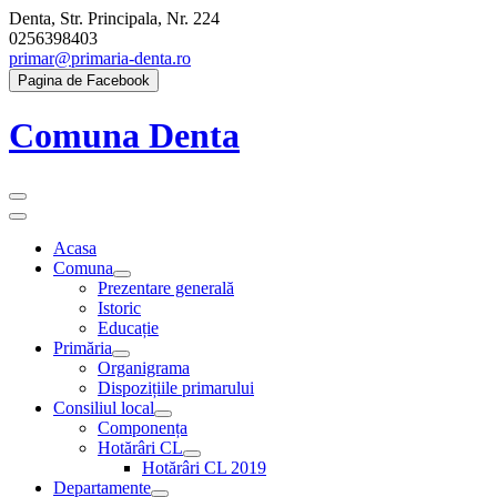
Skip
Denta, Str. Principala, Nr. 224
to
0256398403
content
primar@primaria-denta.ro
Pagina de Facebook
Comuna Denta
Primary
Menu
Acasa
Comuna
Show
Hide
Prezentare generală
Comuna
Comuna
Istoric
submenu
submenu
Educație
Primăria
Show
Hide
Organigrama
Primăria
Primăria
Dispozițiile primarului
submenu
submenu
Consiliul local
Show
Hide
Componența
Consiliul
Consiliul
Hotărâri CL
local
local
Show
Hide
Hotărâri CL 2019
submenu
submenu
Hotărâri
Hotărâri
Departamente
CL
CL