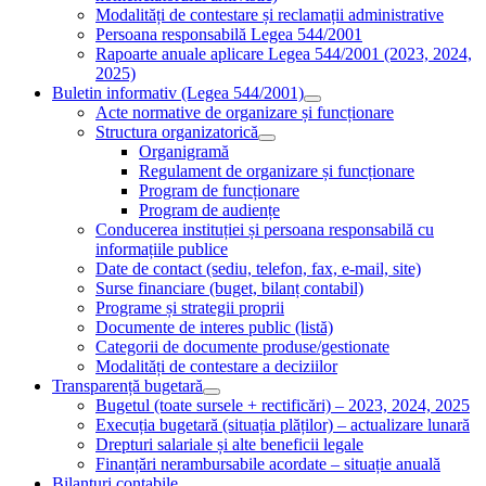
Modalități de contestare și reclamații administrative
Persoana responsabilă Legea 544/2001
Rapoarte anuale aplicare Legea 544/2001 (2023, 2024,
2025)
Buletin informativ (Legea 544/2001)
Acte normative de organizare și funcționare
Structura organizatorică
Organigramă
Regulament de organizare și funcționare
Program de funcționare
Program de audiențe
Conducerea instituției și persoana responsabilă cu
informațiile publice
Date de contact (sediu, telefon, fax, e-mail, site)
Surse financiare (buget, bilanț contabil)
Programe și strategii proprii
Documente de interes public (listă)
Categorii de documente produse/gestionate
Modalități de contestare a deciziilor
Transparență bugetară
Bugetul (toate sursele + rectificări) – 2023, 2024, 2025
Execuția bugetară (situația plăților) – actualizare lunară
Drepturi salariale și alte beneficii legale
Finanțări nerambursabile acordate – situație anuală
Bilanțuri contabile