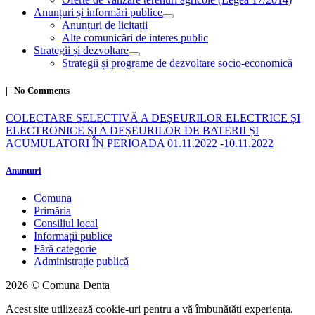
Anunțuri și informări publice
Anunțuri de licitații
Alte comunicări de interes public
Strategii și dezvoltare
Strategii și programe de dezvoltare socio-economică
|
|
No Comments
COLECTARE SELECTIVĂ A DEȘEURILOR ELECTRICE ȘI
ELECTRONICE ȘI A DEȘEURILOR DE BATERII ȘI
ACUMULATORI ÎN PERIOADA 01.11.2022 -10.11.2022
Anunturi
Comuna
Primăria
Consiliul local
Informații publice
Fără categorie
Administrație publică
2026 © Comuna Denta
Acest site utilizează cookie-uri pentru a vă îmbunătăți experiența.