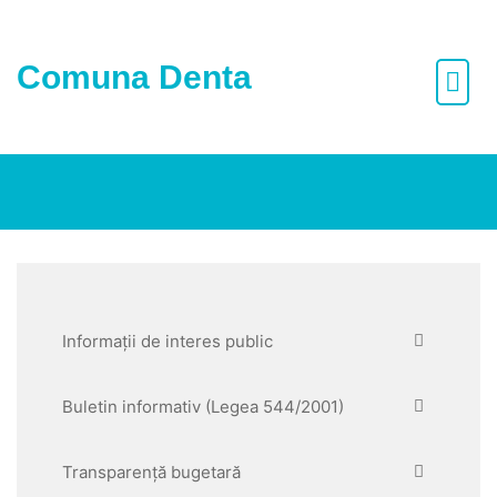
Skip
to
content
Comuna Denta
Informații de interes public
Buletin informativ (Legea 544/2001)
Transparență bugetară